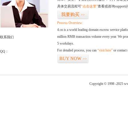
具体交易流程可
“点击这里”
查看或咨询support@
我要购买
>>
Process Overview:
4.cn is a world leading domain escrow service plat
million RMB transaction volume every year. We promi
联系我们
5 workdays.
For detailed process, you can
“visit here”
or contact
QQ：
BUY NOW
>>
Copyright © 1998 -2025 ww