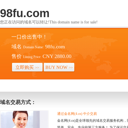
98fu.com
您正在访问的域名可以转让!This domain name is for sale!
一口价出售中！
域名
98fu.com
Domain Name:
售价
CNY 2880.00
Listing Price:
立即购买
BUY NOW
>>
>>
域名交易方式：
通过金名网(4.cn) 中介交易
金名网(4.cn)是全球领先的域名交易服务机
简单、安全、专业的第三方服务！ 为了保证交